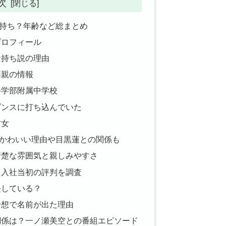
次
持ち？年齢など総まとめ
プロフィール
金持ち説の理由
両親の情報
科学部附属中学校
ダンスに打ち込んでいた
才女
かわいい理由や目黒蓮との関係も
清楚な雰囲気と親しみやすさ
？入社当初の評判を調査
長している？
予想で名前が出た理由
関係は？一ノ瀬美空との番組エピソード