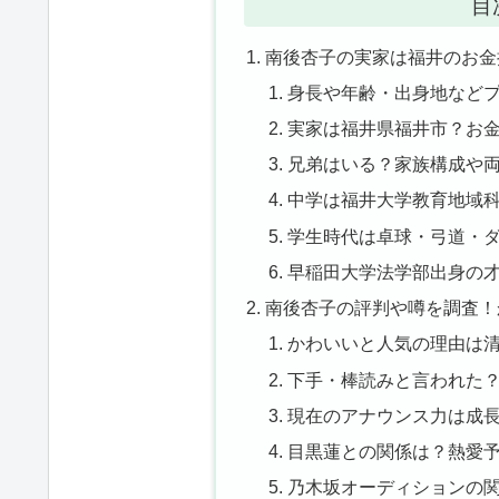
目
南後杏子の実家は福井のお金
身長や年齢・出身地など
実家は福井県福井市？お
兄弟はいる？家族構成や
中学は福井大学教育地域
学生時代は卓球・弓道・
早稲田大学法学部出身の
南後杏子の評判や噂を調査！
かわいいと人気の理由は
下手・棒読みと言われた
現在のアナウンス力は成
目黒蓮との関係は？熱愛
乃木坂オーディションの