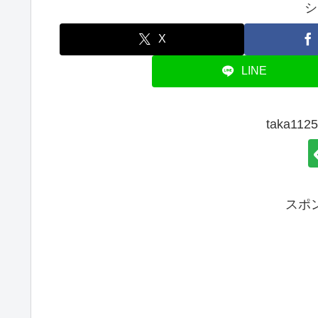
シ
X
LINE
taka1
スポ