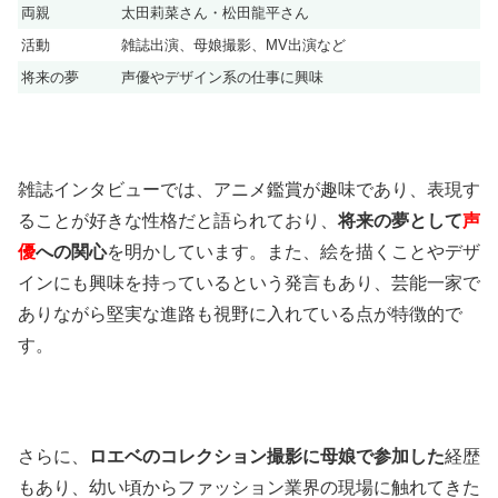
両親
太田莉菜さん・松田龍平さん
活動
雑誌出演、母娘撮影、MV出演など
将来の夢
声優やデザイン系の仕事に興味
雑誌インタビューでは、アニメ鑑賞が趣味であり、表現す
ることが好きな性格だと語られており、
将来の夢として
声
優
への関心
を明かしています。また、絵を描くことやデザ
インにも興味を持っているという発言もあり、芸能一家で
ありながら堅実な進路も視野に入れている点が特徴的で
す。
さらに、
ロエベのコレクション撮影に母娘で参加した
経歴
もあり、幼い頃からファッション業界の現場に触れてきた