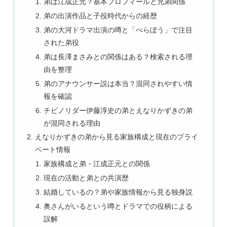
弟は江成正元？基本プロフィールと兄弟関係
弟の出演作品と子役時代からの経歴
弟の大河ドラマ出演の噂と「べらぼう」で注目
された弟役
弟は長澤まさみとの関係はある？検索される理
由を整理
弟のアナウンサー説は本当？混同されやすい情
報を確認
チビノリダー伊藤淳史の弟とえなりかずきの弟
が混同される理由
えなりかずきの弟から見る家族構成と現在のプライ
ベート情報
家族構成と弟・江成正元との関係
現在の活動と弟との共演歴
結婚しているの？弟や家族情報から見る独身説
奥さんがいるという噂とドラマでの役柄による
誤解