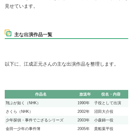
見せています。
主な出演作品一覧
以下に、江成正元さんの主な出演作品を整理します。
作品名
放送年
役名・内容
翔ぶが如く（NHK）
1990年
子役として出演
さくら（NHK）
2002年
沼田大介役
少年探偵・事件でござるシリーズ
2003年
小森錦一役
金田一少年の事件簿
2005年
貴船葉平役