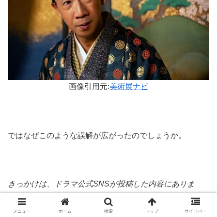
画像引用元:
美術展ナビ
ではなぜこのような誤解が広がったのでしょうか。
きっかけは、ドラマ公式SNSが投稿した内容にありま
す。撮影現場でのツーショットとともに「兄弟にしか見え
ない」と紹介されたことで、視聴者の多くが「本物の兄弟
メニュー
ホーム
検索
トップ
サイドバー