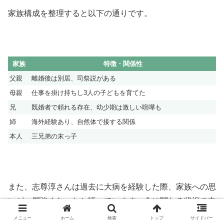
家族構成を整理すると以下の通りです。
家族
特徴・関係性
父親
離婚後は別居、司祭説がある
母親
仕事を掛け持ちし3人の子どもを育てた
兄
既婚者で頼れる存在、幼少期は激しい喧嘩も
姉
海外経験あり、自然体で接する関係
本人
三兄弟の末っ子
また、志尊淳さんは過去に大病を経験した際、家族への思
いが一層強くなったと語っています。命に関わる状況の中
で、家族の存在の大きさを再認識し、それ以降はより一層
メニュー
ホーム
検索
トップ
サイドバー