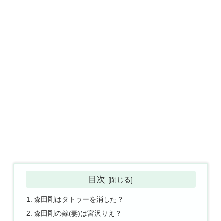
目次
森田剛はタトゥーを消した？
森田剛の嫁(妻)は宮沢りえ？