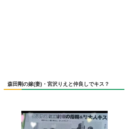
森田剛の嫁(妻)・宮沢りえと仲良しでキス？