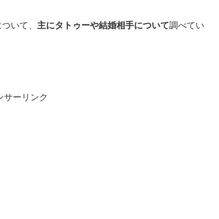
について、
主にタトゥーや結婚相手について
調べてい
ンサーリンク