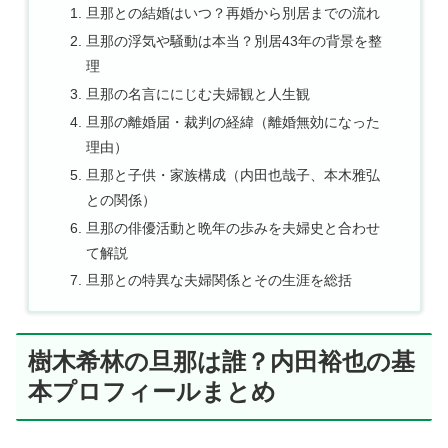
旦那との結婚はいつ？再婚から別居までの流れ
旦那の浮気や騒動は本当？別居43年の背景を整
理
旦那の名言ににじむ夫婦観と人生観
旦那の離婚届・裁判の経緯（離婚無効になった
理由）
旦那と子供・家族構成（内田也哉子、本木雅弘
との関係）
旦那の俳優活動と晩年の歩みを夫婦史と合わせ
て解説
旦那との特異な夫婦関係とその生涯を総括
樹木希林の旦那は誰？内田裕也の基
本プロフィールまとめ