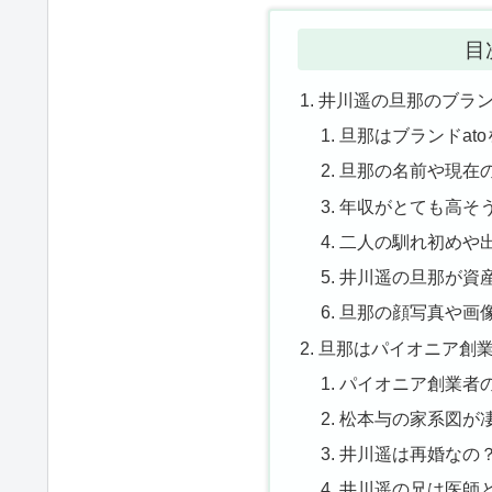
目
井川遥の旦那のブラン
旦那はブランドat
旦那の名前や現在
年収がとても高そ
二人の馴れ初めや
井川遥の旦那が資
旦那の顔写真や画
旦那はパイオニア創
パイオニア創業者
松本与の家系図が
井川遥は再婚なの
井川遥の兄は医師