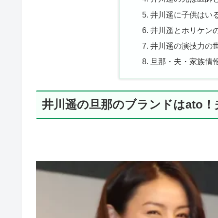
井川遥に子供はい
井川遥とホリケン
井川遥の演技力の
旦那・夫・家族情
井川遥の旦那のブランドはato