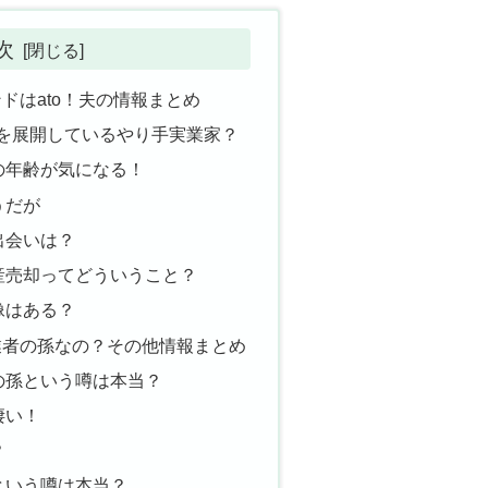
次
ドはato！夫の情報まとめ
oを展開しているやり手実業家？
の年齢が気になる！
うだが
出会いは？
産売却ってどういうこと？
像はある？
業者の孫なの？その他情報まとめ
の孫という噂は本当？
凄い！
？
という噂は本当？