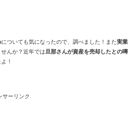
め
についても気になったので、調べました！また
実業
ませんか？近年では
旦那さんが資産を売却したとの噂
たよ！
ンサーリンク