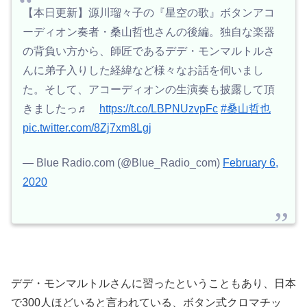
【本日更新】源川瑠々子の『星空の歌』ボタンアコ
ーディオン奏者・桑山哲也さんの後編。独自な楽器
の背負い方から、師匠であるデデ・モンマルトルさ
んに弟子入りした経緯など様々なお話を伺いまし
た。そして、アコーディオンの生演奏も披露して頂
きましたっ♬
https://t.co/LBPNUzvpFc
#桑山哲也
pic.twitter.com/8Zj7xm8Lgj
— Blue Radio.com (@Blue_Radio_com)
February 6,
2020
デデ・モンマルトルさんに習ったということもあり、日本
で300人ほどいると言われている、ボタン式クロマチッ