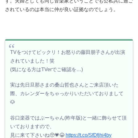
す。夫婦としても同じ音楽家ということでも公私共に過ご
されているのは本当に仲が良い証拠なのでしょう。
TVをつけてビックリ！お怒りの藤田朋子さんが出演
されていました！笑
(気になる方はTVerでご確認を…)
実は先日旦那さまの桑山哲也さんとご来店頂いた
際、カレンダーをちゃっかりいただいておりまして
🐶
谷口楽器ではぶーちゃん(昨年版)と一緒に飾らせて頂
いておりますので、
見に来て下さいね🥺💗😂
https://t.co/SfDfjhi4by