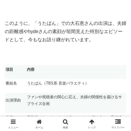
このように、「うたばん」での大石恵さんの出演は、夫婦
の距離感やhydeさんの素顔が垣間見えた特別なエピソー
ドとして、今もなお語り継がれています。
項目
内容
番組名
うたばん（TBS系 音楽バラエティ）
ファンや視聴者の関心に応え、夫婦の関係性を届けるサ
出演理由
プライズ企画
共演シーン
普段見せないトーク、リラックスした掛け合い、番組特
の特徴
有のサプライズ演出
メニュー
ホーム
検索
トップ
サイドバー