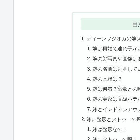
目
ディーンフジオカの嫁(
嫁は再婚で連れ子が
嫁の顔写真や画像は
嫁の名前は判明して
嫁の国籍は？
嫁は何者？富豪との
嫁の実家は高級ホテ
嫁とインドネシアホ
嫁に整形とタトゥーの
嫁は整形なの？
嫁にタトゥーの噂？