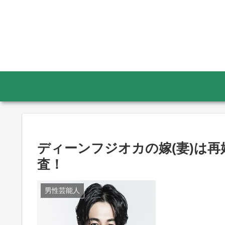
ディーンフジオカの嫁(妻)は
査！
男性芸能人