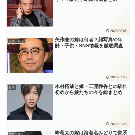
2026.02.06
矢作兼の嫁は何者？顔写真や年
お笑い芸人
齢・子供・SNS情報を徹底調査
2026.01.25
木村拓哉と嫁・工藤静香との馴れ
歌手
初めから娘たちの今を総まとめ
2026.01.25
峰竜太の嫁は海老名みどりで家系
男性芸能人