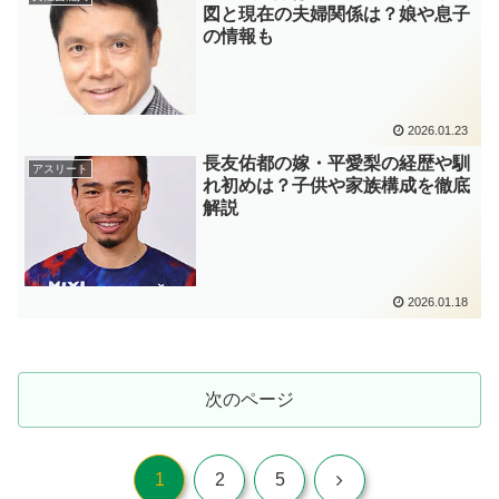
図と現在の夫婦関係は？娘や息子
の情報も
2026.01.23
長友佑都の嫁・平愛梨の経歴や馴
アスリート
れ初めは？子供や家族構成を徹底
解説
2026.01.18
次のページ
次
1
2
5