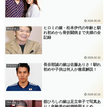
2026.05.03
ヒロミの嫁・松本伊代の年齢と馴
男性芸能人
れ初めから骨折闘病まで夫婦の全
記録
2026.02.10
長谷部誠の嫁は佐藤ありさ！馴れ
アスリート
初めや子供は何人か徹底解説！
2026.02.10
舘ひろしの嫁は足立幸子で写真あ
男性芸能人
り！年齢差や結婚時期まとめ