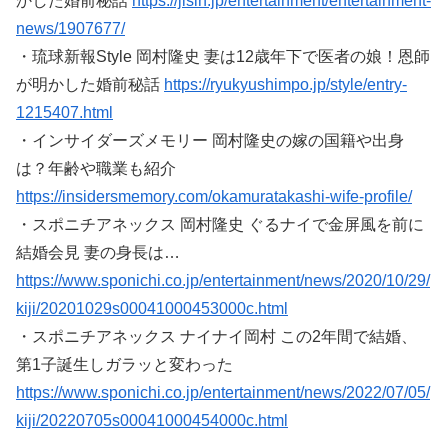
かした婚前秘話
https://jisin.jp/entertainment/entertainment-
news/1907677/
・琉球新報Style 岡村隆史 妻は12歳年下で医者の娘！恩師
が明かした婚前秘話
https://ryukyushimpo.jp/style/entry-
1215407.html
・インサイダーズメモリー 岡村隆史の嫁の国籍や出身
は？年齢や職業も紹介
https://insidersmemory.com/okamuratakashi-wife-profile/
・スポニチアネックス 岡村隆史 ぐるナイで金屏風を前に
結婚会見 妻の身長は…
https://www.sponichi.co.jp/entertainment/news/2020/10/29/
kiji/20201029s00041000453000c.html
・スポニチアネックス ナイナイ岡村 この2年間で結婚、
第1子誕生しガラッと変わった
https://www.sponichi.co.jp/entertainment/news/2022/07/05/
kiji/20220705s00041000454000c.html