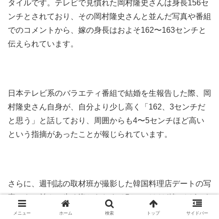
タイルです。テレビで見慣れた岡村隆史さんは身長156セ
ンチとされており、その岡村隆史さんと並んだ写真や番組
でのコメントから、嫁の身長はおよそ162〜163センチと
伝えられています。
日本テレビ系のバラエティ番組で結婚を生報告した際、岡
村隆史さん自身が、自分より少し高く「162、3センチだ
と思う」と話しており、周囲からも4〜5センチほど高い
という指摘があったことが報じられています。
さらに、週刊誌の取材班が撮影した韓国料理店デートの写
真でも、並んで歩く姿からおよそ5センチほど嫁のほうが
高い様子が描写されており、現場で目撃した記者も「5セ
メニュー
ホーム
検索
トップ
サイドバー