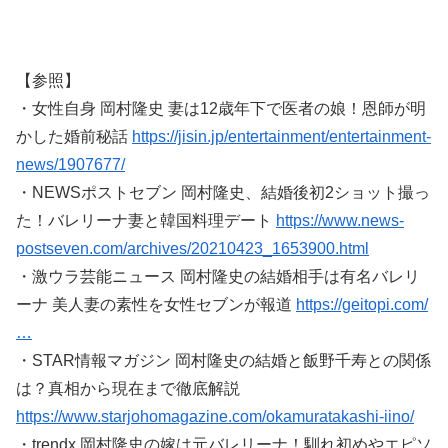
【参照】
・女性自身 岡村隆史 妻は12歳年下で医者の娘！恩師が明
かした婚前秘話
https://jisin.jp/entertainment/entertainment-
news/1907677/
・NEWSポストセブン 岡村隆史、結婚後初2ショット撮っ
た！バレリーナ妻と韓国料理デート
https://www.news-
postseven.com/archives/20210423_1653900.html
・激ウラ芸能ニュース 岡村隆史の結婚相手は有名バレリ
ーナ 美人妻の素性を女性セブンが報道
https://geitopi.com/
…
・STAR情報マガジン 岡村隆史の結婚と飯野千寿との関係
は？真相から現在まで徹底解説
https://www.starjohomagazine.com/okamuratakashi-iino/
・trendx 岡村隆史の嫁は元バレリーナ！馴れ初めやエピソ