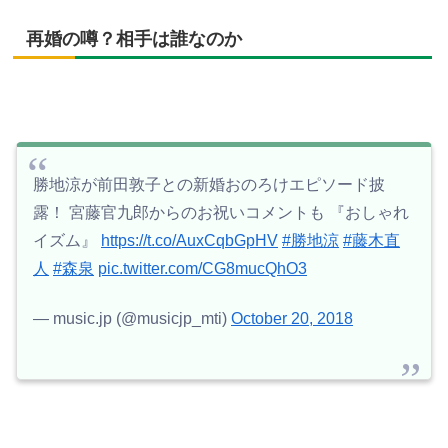
再婚の噂？相手は誰なのか
勝地涼が前田敦子との新婚おのろけエピソード披
露！ 宮藤官九郎からのお祝いコメントも 『おしゃれ
イズム』
https://t.co/AuxCqbGpHV
#勝地涼
#藤木直
人
#森泉
pic.twitter.com/CG8mucQhO3
— music.jp (@musicjp_mti)
October 20, 2018