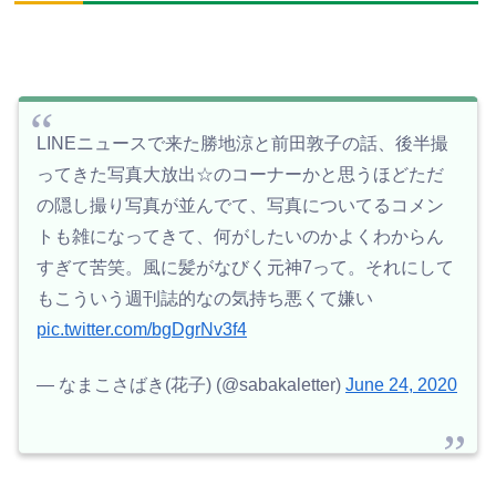
LINEニュースで来た勝地涼と前田敦子の話、後半撮
ってきた写真大放出☆のコーナーかと思うほどただ
の隠し撮り写真が並んでて、写真についてるコメン
トも雑になってきて、何がしたいのかよくわからん
すぎて苦笑。風に髪がなびく元神7って。それにして
もこういう週刊誌的なの気持ち悪くて嫌い
pic.twitter.com/bgDgrNv3f4
— なまこさばき(花子) (@sabakaletter)
June 24, 2020