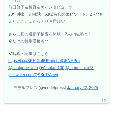
［PR］
前田敦子＆板野友美インタビュー✨
20年仲良しの秘訣、AKB時代のエピソード、2人で叶
えたいこと…たっぷりお届け💘
さらに初の遺伝子検査を体験！2人の結果は？
今だけの特別価格も👀
🔻写真・記事はこちら
https://t.co/SKEtGu6UFn
#chatGENEPro
@chatgene_info
@Atsuko_100
@tomo_coco73
pic.twitter.com/QSSdTVzrwj
— モデルプレス (@modelpress)
January 22, 2025