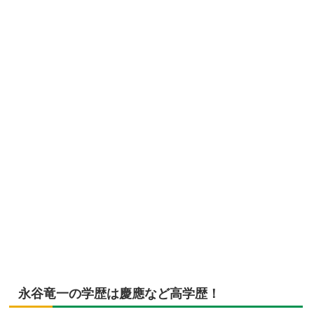
永谷竜一の学歴は慶應など高学歴！