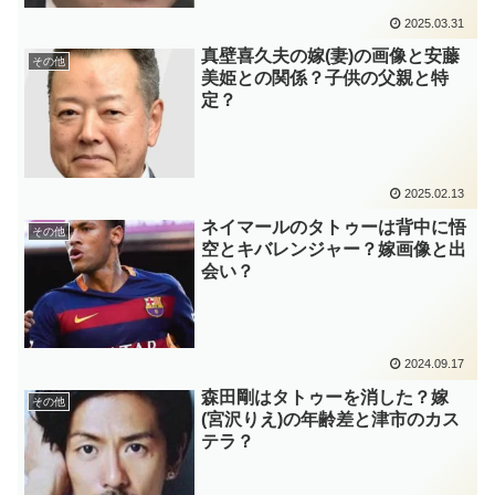
2025.03.31
真壁喜久夫の嫁(妻)の画像と安藤
その他
美姫との関係？子供の父親と特
定？
2025.02.13
ネイマールのタトゥーは背中に悟
その他
空とキバレンジャー？嫁画像と出
会い？
2024.09.17
森田剛はタトゥーを消した？嫁
その他
(宮沢りえ)の年齢差と津市のカス
テラ？