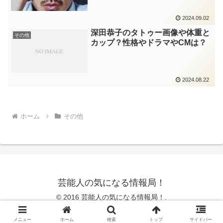
2024.09.02
深田恭子のタトゥー画像や体重と
その他
カップ？性格やドラマやCMは？
2024.08.22
ホーム
その他
芸能人の気になる情報局！
© 2016 芸能人の気になる情報局！.
Copy Protected by
Chetan
's
WP-Copyprotect
.
メニュー
ホーム
検索
トップ
サイドバー