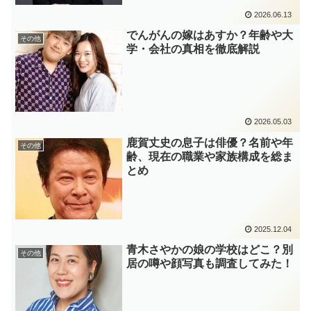
2026.06.13
でんがんの嫁はあすか？年齢や大
その他
学・会社の真相を徹底解説
2026.05.03
鹿賀丈史の息子は俳優？名前や年
その他
齢、現在の職業や家族構成を総ま
とめ
2025.12.04
青木さやかの娘の学校はどこ？別
その他
居の噂や顔写真も調査してみた！