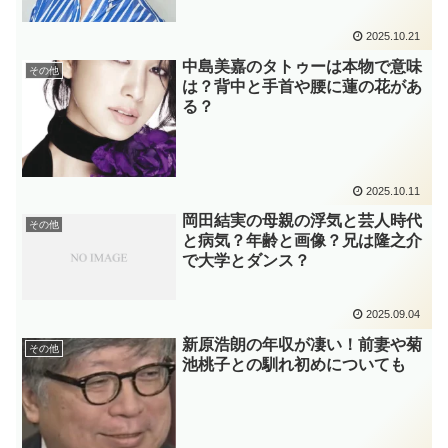
2025.10.21
中島美嘉のタトゥーは本物で意味
その他
は？背中と手首や腰に蓮の花があ
る？
2025.10.11
岡田結実の母親の浮気と芸人時代
その他
と病気？年齢と画像？兄は隆之介
で大学とダンス？
2025.09.04
新原浩朗の年収が凄い！前妻や菊
その他
池桃子との馴れ初めについても