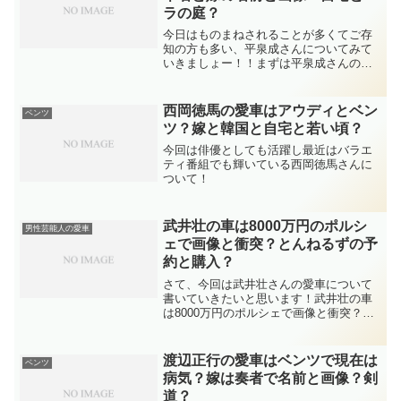
ラの庭？
今日はものまねされることが多くてご存
知の方も多い、平泉成さんについてみて
いきましょー！！まずは平泉成さんのプ
ロフィールについて！平泉 成（ひらいず
み せい）１９４４年６月２日生まれＯ型
の７４歳本名および旧芸名は平泉 征七郎
西岡徳馬の愛車はアウディとベン
ベンツ
（せいしちろう）高...
ツ？嫁と韓国と自宅と若い頃？
今回は俳優としても活躍し最近はバラエ
ティ番組でも輝いている西岡徳馬さんに
ついて！
武井壮の車は8000万円のポルシ
男性芸能人の愛車
ェで画像と衝突？とんねるずの予
約と購入？
さて、今回は武井壮さんの愛車について
書いていきたいと思います！武井壮の車
は8000万円のポルシェで画像と衝突？武
井壮さんの車といえば、ポルシェに乗っ
ているということが公になりましたよ
ね！その理由が、武井壮さんの愛車が警
渡辺正行の愛車はベンツで現在は
ベンツ
察の車に衝突されるとい...
病気？嫁は奏者で名前と画像？剣
道？