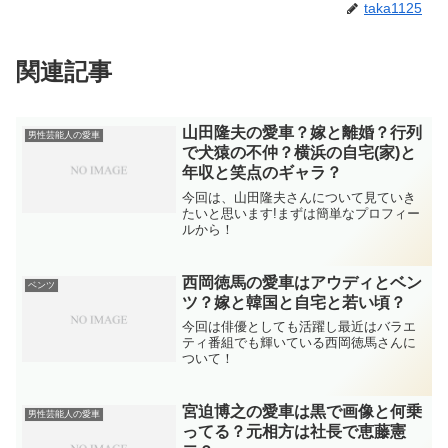
taka1125
関連記事
山田隆夫の愛車？嫁と離婚？行列
男性芸能人の愛車
で犬猿の不仲？横浜の自宅(家)と
年収と笑点のギャラ？
今回は、山田隆夫さんについて見ていき
たいと思います!まずは簡単なプロフィー
ルから！
西岡徳馬の愛車はアウディとベン
ベンツ
ツ？嫁と韓国と自宅と若い頃？
今回は俳優としても活躍し最近はバラエ
ティ番組でも輝いている西岡徳馬さんに
ついて！
宮迫博之の愛車は黒で画像と何乗
男性芸能人の愛車
ってる？元相方は社長で恵藤憲