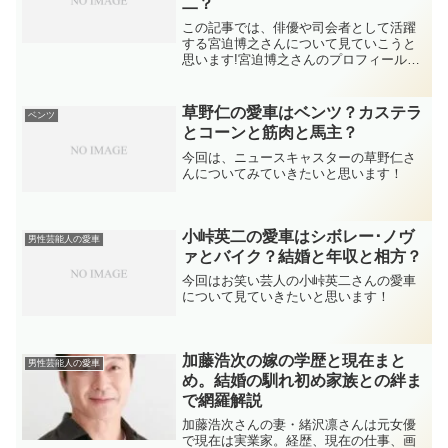
二？
この記事では、俳優や司会者として活躍
する宮迫博之さんについて見ていこうと
思います!宮迫博之さんのプロフィールが
こちら
草野仁の愛車はベンツ？カステラ
ベンツ
とコーンと筋肉と馬主？
今回は、ニュースキャスターの草野仁さ
んについてみていきたいと思います！
小峠英二の愛車はシボレー･ノヴ
男性芸能人の愛車
ァとバイク？結婚と年収と相方？
今回はお笑い芸人の小峠英二さんの愛車
について見ていきたいと思います！
加藤浩次の嫁の学歴と現在まと
男性芸能人の愛車
め。結婚の馴れ初め家族との絆ま
で網羅解説
加藤浩次さんの妻・緒沢凛さんは元女優
で現在は実業家。経歴、現在の仕事、画