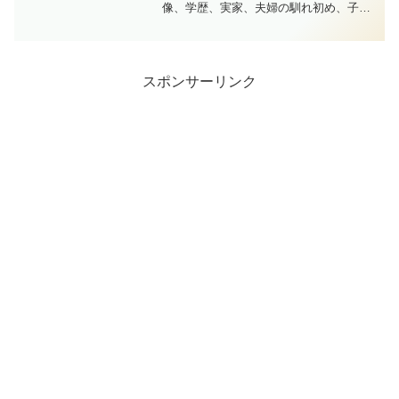
像、学歴、実家、夫婦の馴れ初め、子
供、武田説・前妻説の真相、めちゃイケ
エピソード、嫁を抱く理由など、気にな
る情報を徹底解説。
スポンサーリンク