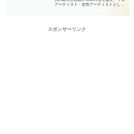
アーティスト・女性アーティストとして
史上初の快挙を成し遂げた、浜崎あゆみ
さんの愛車をご紹介します。浜崎あゆみ
の愛車の画像？浜崎あゆみさんの歴代の
愛車を順番に画像で紹...
スポンサーリンク