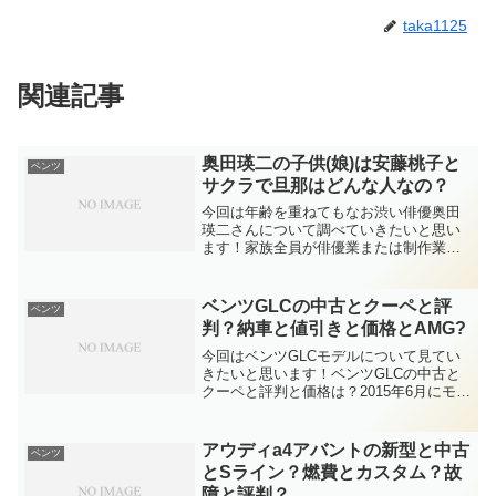
taka1125
関連記事
奥田瑛二の子供(娘)は安藤桃子と
ベンツ
サクラで旦那はどんな人なの？
今回は年齢を重ねてもなお渋い俳優奥田
瑛二さんについて調べていきたいと思い
ます！家族全員が俳優業または制作業と
いう演技派俳優の奥田瑛二さん。渋くて
カッコイイと若い女性からの支持の熱い
奥田瑛二さんも２０１８年現在で６８
ベンツGLCの中古とクーペと評
ベンツ
歳、全く見えないなと改めて...
判？納車と値引きと価格とAMG?
今回はベンツGLCモデルについて見てい
きたいと思います！ベンツGLCの中古と
クーペと評判と価格は？2015年6月にモデ
ルチェンジしたこの車は、それまでの
「GLK」の後継車としてではなく、Cクラ
スベースのSUVという成り立ちを明確に
アウディa4アバントの新型と中古
ベンツ
伝えるため...
とSライン？燃費とカスタム？故
障と評判？