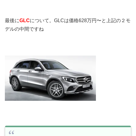
最後に
GLC
について。GLCは価格628万円〜と上記の２モ
デルの中間ですね