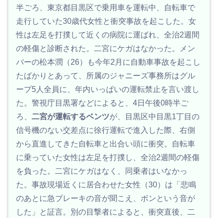
半ごろ、東京都目黒区で乗用車を運転中、自転車で
走行していた30歳代女性と衝突事故を起こした。女
性は左足を打撲して近くの病院に運ばれ、全治2週間
の軽傷と診断された。二宮にケガはなかった。メン
バーの松本潤（26）も今年2月に自動車事故を起こし
たばかりとあって、所属のジャニーズ事務所はグル
ープ5人全員に、年内いっぱいの運転禁止を言い渡し
た。警視庁目黒署などによると、4日午後0時半ご
ろ、
二宮が運転するベンツ
が、目黒区中目黒1丁目の
信号機のない交差点に徐行運転で進入した際、右側
から直進してきた自転車と出合い頭に衝突。自転車
に乗っていた女性は左足を打撲し、全治2週間の軽傷
を負った。二宮にケガはなく、同乗者はいなかっ
た。事故現場近くに居合わせた女性（30）は「悲鳴
のあとに急ブレーキの音が聞こえ、ボンという音が
した」と証言。別の目撃者によると、衝突直後、二