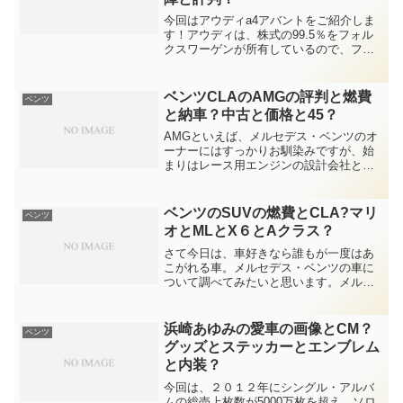
今回はアウディa4アバントをご紹介しま
す！アウディは、株式の99.5％をフォル
クスワーゲンが所有しているので、フォ
ルクスワーゲングループのアウディとい
う独自ブランドの様なものですね。アウ
ディa4アバントは、4種類のグレードを出
ベンツCLAのAMGの評判と燃費
ベンツ
していますが、...
と納車？中古と価格と45？
AMGといえば、メルセデス・ベンツのオ
ーナーにはすっかりお馴染みですが、始
まりはレース用エンジンの設計会社とし
て1967年に設立された、ベンツのチュー
ニングカー・高性能車部門のブランドで
すが、2017年には創業50周年を迎えるそ
ベンツのSUVの燃費とCLA?マリ
ベンツ
うで、最近、...
オとMLとX６とAクラス？
さて今日は、車好きなら誰もが一度はあ
こがれる車。メルセデス・ベンツの車に
ついて調べてみたいと思います。メルセ
デス・ベンツの豊富なラインナップの中
でも、人気の高いSUVです。そんなメル
セデス・ベンツのSUVといえば、Gクラ
浜崎あゆみの愛車の画像とCM？
ベンツ
ス、GLSクラス、M...
グッズとステッカーとエンブレム
と内装？
今回は、２０１２年にシングル・アルバ
ムの総売上枚数が5000万枚を超え、ソロ