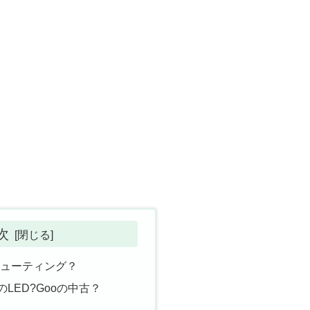
次
シューティング？
のLED?Gooの中古？