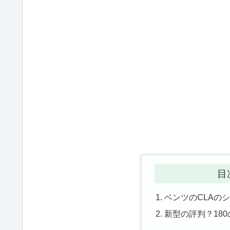
目
ベンツのCLAの
新型の評判？180