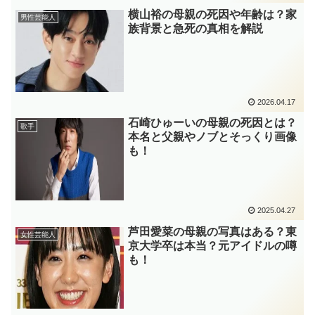
横山裕の母親の死因や年齢は？家
男性芸能人
族背景と急死の真相を解説
2026.04.17
石崎ひゅーいの母親の死因とは？
歌手
本名と父親やノブとそっくり画像
も！
2025.04.27
芦田愛菜の母親の写真はある？東
女性芸能人
京大学卒は本当？元アイドルの噂
も！