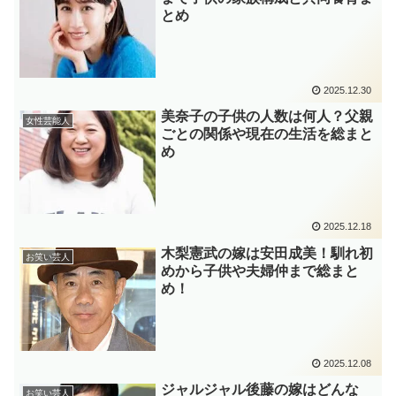
とめ
2025.12.30
美奈子の子供の人数は何人？父親
女性芸能人
ごとの関係や現在の生活を総まと
め
2025.12.18
木梨憲武の嫁は安田成美！馴れ初
お笑い芸人
めから子供や夫婦仲まで総まと
め！
2025.12.08
ジャルジャル後藤の嫁はどんな
お笑い芸人