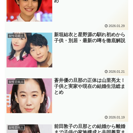
め
2026.01.29
新垣結衣と星野源の馴れ初めから
女性芸能人
子供・別居・最新の噂を徹底解説
2026.01.21
蒼井優の旦那の正体は山里亮太！
女性芸能人
子供と実家や現在の結婚生活総ま
とめ
2026.01.19
前田敦子の旦那との結婚から離婚
女性芸能人
まで子供の家族構成と共同養育ま