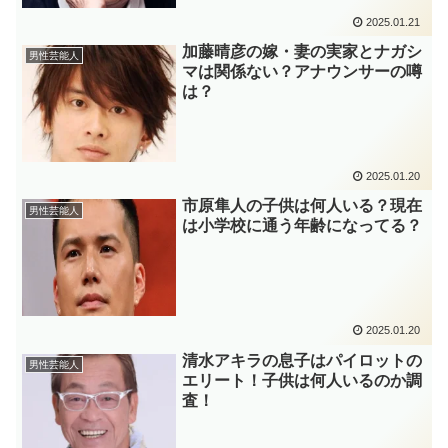
2025.01.21
加藤晴彦の嫁・妻の実家とナガシ
男性芸能人
マは関係ない？アナウンサーの噂
は？
2025.01.20
市原隼人の子供は何人いる？現在
男性芸能人
は小学校に通う年齢になってる？
2025.01.20
清水アキラの息子はパイロットの
男性芸能人
エリート！子供は何人いるのか調
査！