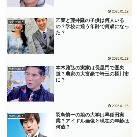
2025.01.19
乙葉と藤井隆の子供は何人いる
女性芸能人
の？学校に通う年齢で何歳になっ
た？
2025.01.19
本木雅弘の実家は長屋門で圏央
男性芸能人
道？農家の大富豪で埼玉の桶川市
に？
2025.01.18
羽鳥慎一の娘の大学は早稲田実
男性芸能人
業？アイドル画像と現在の年齢は
何歳？