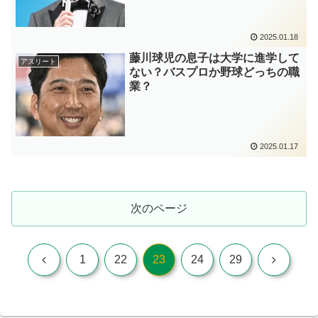
2025.01.18
藤川球児の息子は大学に進学して
アスリート
ない？バスプロか野球どっちの職
業？
2025.01.17
次のページ
前
次
1
22
23
24
29
へ
へ