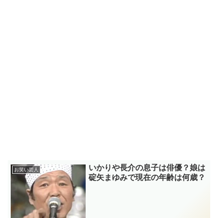
いかりや長介の息子は俳優？娘は
お笑い芸人
碇矢まゆみで現在の年齢は何歳？